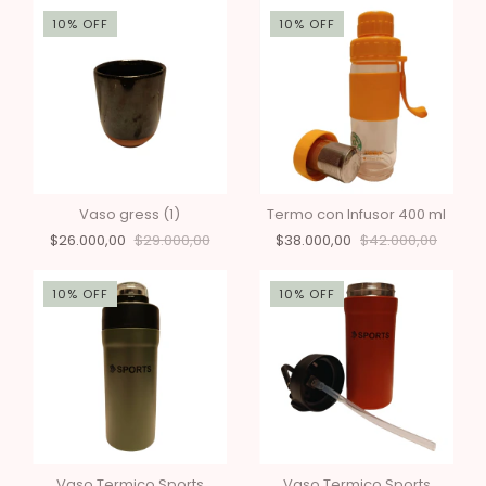
10
%
OFF
10
%
OFF
Vaso gress (1)
Termo con Infusor 400 ml
$26.000,00
$29.000,00
$38.000,00
$42.000,00
10
%
OFF
10
%
OFF
Vaso Termico Sports
Vaso Termico Sports