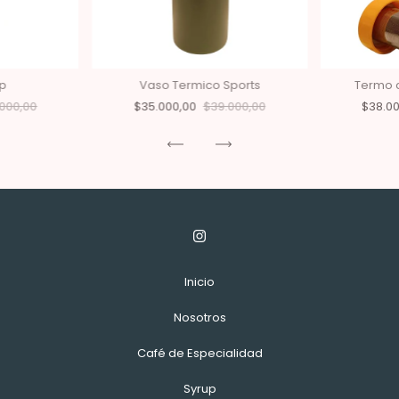
p
Vaso Termico Sports
Termo c
000,00
$35.000,00
$39.000,00
$38.0
Inicio
Nosotros
Café de Especialidad
Syrup