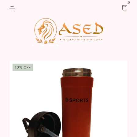
0
10
%
OFF