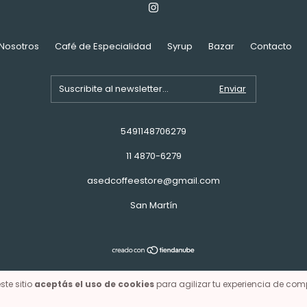
Nosotros
Café de Especialidad
Syrup
Bazar
Contacto
5491148706279
11 4870-6279
asedcoffeestore@gmail.com
San Martín
Copyright ASEDCOFFEE - 20481617074 - 2026. Todos los derechos reservados.
ste sitio
aceptás el uso de cookies
para agilizar tu experiencia de com
a de las y los consumidores. Para reclamos
ingresá acá.
/
Botón de arrepent