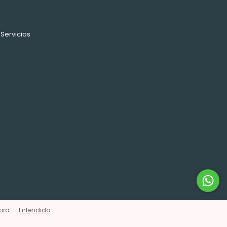
Servicios
pra.
Entendido
imiento