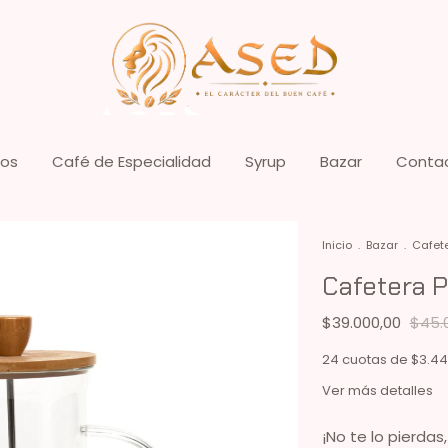
ros
Café de Especialidad
Syrup
Bazar
Conta
Inicio
.
Bazar
.
Cafet
Cafetera 
$39.000,00
$45.
24
cuotas de
$3.44
Ver más detalles
¡No te lo pierdas,