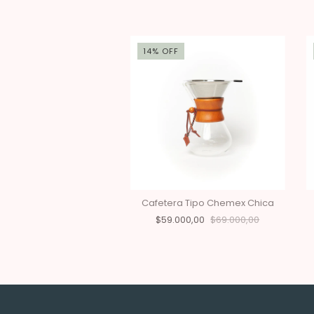
F
14
%
OFF
era Prensa Francesa
Cafetera Tipo Chemex Chica
.000,00
$45.000,00
$59.000,00
$69.000,00