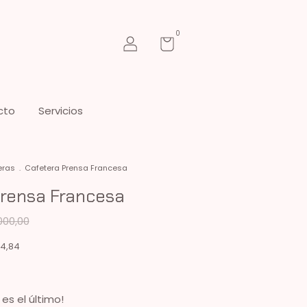
0
cto
Servicios
eras
.
Cafetera Prensa Francesa
Prensa Francesa
000,00
4,84
 es el último!