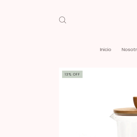
Inicio
Nosot
13
%
OFF