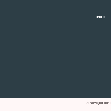
Inicio
Al navegar por e
Defens