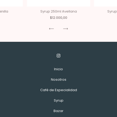
nilla
Syrup 250ml Avellana
Syrup
$12.000,00
Inicio
Nosotros
Café de Especialidad
Syrup
Bazar